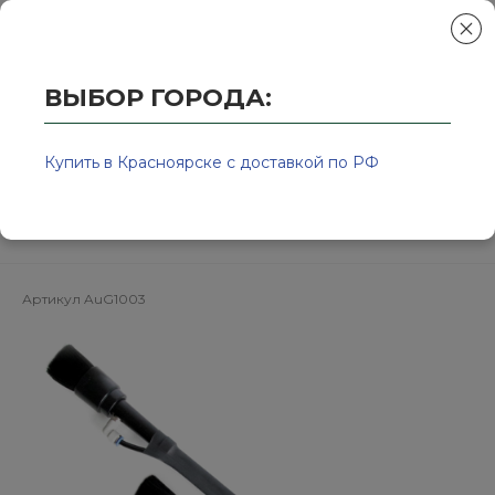
ВЫБОР ГОРОДА:
Главная
/
Колор-Авто - магазин лакокрасочной продукции и ра
Аппарат для химчистки двигателя
Купить в Красноярске с доставкой по РФ
или труднодоступных мест
AuG1003 Tornador
Артикул
AuG1003