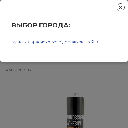
ВЫБОР ГОРОДА:
Главная
/
Колор-Авто - магазин лакокрасочной продукции и ра
Клей для вклейки стекол 2 часа
Купить в Красноярске с доставкой по РФ
картридж 310мл ROXELPRO
Артикул
531113