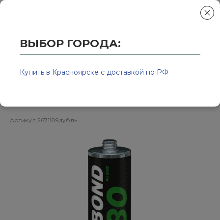
ВЫБОР ГОРОДА:
Главная
/
Колор-Авто - магазин лакокрасочной продукции и ра
Герметик-клей для вклейки стекла
Купить в Красноярске с доставкой по РФ
310мл PU 8590 TEROSON
Артикул
2671189дубль