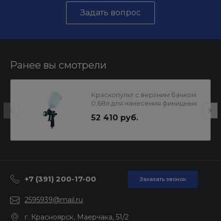
Задать вопрос
Ранее вы смотрели
Краскопульт с верхним бачком
0,68л для нанесения финишных
покрытий Сопло 1.7 Genesi
52 410 руб.
CARBONIO 360 HVLP WALCOM
+7 (391) 200-17-00
Заказать звонок
2595939@mail.ru
г. Красноярск, Маерчака, 51/2