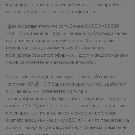
краскораспылителей линейки Genesi. С ним процесс
покраски будет ещё легче и комфортнее!
Краскораспылитель Walcom Genesi CARBONIO 360
HVLP предназначен для нанесения 1К базовых эмалей
на сольвентной или водной основе. Может также
использоваться для нанесения 2К акриловых,
полиуретановых, полиэфирных и других видов эмалей и
лаков относительно невысокой вязкости.
За счет низкого давления в распыляющей головке
(система HVLP – 0,7 бар), краскораспылитель работает
с минимальным количеством опыла и
туманообразования. Коэффициент переноса продукта
свыше 70%. Одним из основных преимуществ данного
краскораспылителя является низкое потребление
сжатого воздуха – максимум 350 л/мин, что примерно на
20-25% ниже, чем у конкурентов, а также максимальная
экономия наносимого материала.