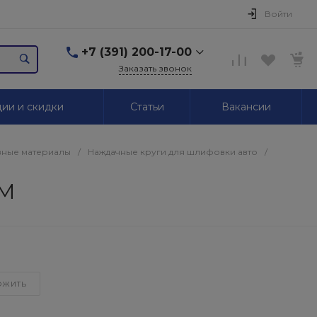
Войти
+7 (391) 200-17-00
Заказать звонок
+7 (391) 200-17-00
ии и скидки
Статьи
Вакансии
г. Красноярск,
Маерчака, 51/2
Пн-Пт: 09.00-18.00 Сб,
Вс. Выходной
ные материалы
/
Наждачные круги для шлифовки авто
/
2595939@mail.ru
3М
+7 (391) 246-05-01
г. Красноярск,
Красномосковская, 76
Пн-Сб: 09.00-19.00 Вс.
Выходной
+7 (319) 218-03-30
ОЖИТЬ
г. Красноярск,
Калинина, 64
Пн-Сб: 09.00-18.00 Вс.