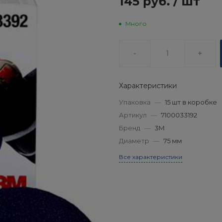
145 руб.
/
шт
Много
-
+
Характеристики
Упаковка
—
15 шт в коробке
Артикул
—
7100033192
Бренд
—
3М
Диаметр
—
75 мм
Все характеристики