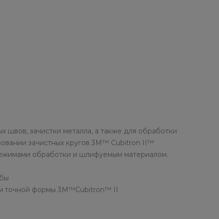
 швов, зачистки металла, а также для обработки
овании зачистных кругов 3M™ Cubitron II™
 режимами обработки и шлифуемым материалом.
жбы
ом точной формы 3M™Cubitron™ II