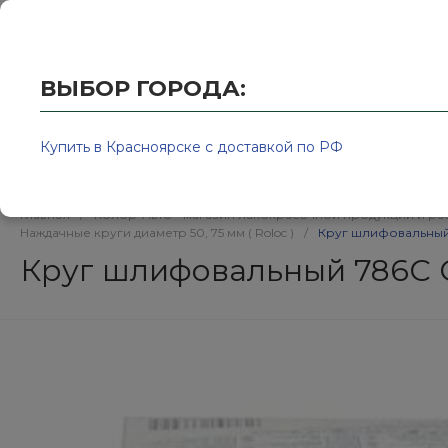
Купить в Красноярске с доставкой по РФ
2595939@
ВЫБОР ГОРОДА:
Купить в Красноярске с доставкой по РФ
Каталог товаров
Бренд
Главная
/
Колор-Авто - магазин лакокрасочной продукции и ра
Наждачные круги диаметр 50, 75 мм ( Roloc )
/
Круг шлифовальный 7
Круг шлифовальный 786C Cu