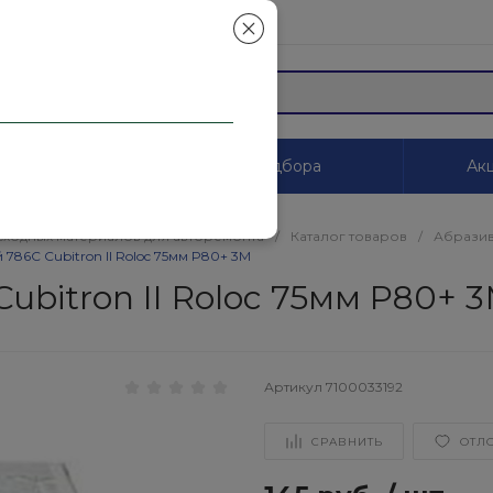
mail.ru
ы
Системы цветоподбора
Акц
сходных материалов для авторемонта
/
Каталог товаров
/
Абразив
86C Cubitron II Roloc 75мм P80+ 3М
bitron II Roloc 75мм P80+ 
Артикул
7100033192
СРАВНИТЬ
ОТЛ