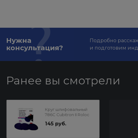
Нужна
Подробно расскаже
консультация?
и подготовим ин
Ранее вы смотрели
Круг шлифовальный
786C Cubitron II Roloc
75мм P80+ 3М
145 руб.