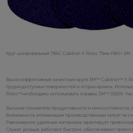
Круг шлифовальный 786C Cubitron II Roloc 75мм P80+ 3М
Высокоэффективные зачистные круги 3M™ Cubitron™ II Ro
труднодоступных поверхностей и острых кромок. Использ
Roloc™необходимо использовать оправку 3M™ 05539. Час
Высокие показатели продуктивности и износостойкости, 
Возможность оптимизации производственных затрат за сч
Равномерное удаление материала гарантирует превосходн
Служат дольше, работают быстрее, обеспечивают превосх