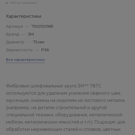
Нет в наличии
Характеристики
Артикул
—
7100100981
Бренд
—
3М
Диаметр
—
75 мм
Зернистость
—
P36
Все характеристики
Фибровые шлифовальные круги 3M™ 787C
используются для удаления усиления сварного шва,
заусенцев, окалины на изделиях из листового металла
(например, на деталях строительной и другой
специальной техники, оборудования, металлической
мебели, металлических емкостей и т.п.). Подходят для
обработки нержавеющих сталей и сплавов, цветных