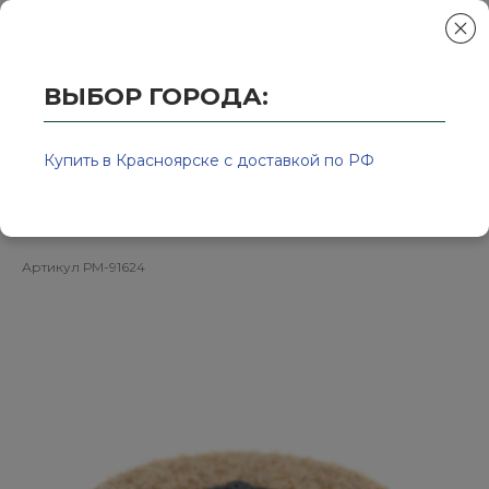
ВЫБОР ГОРОДА:
Главная
/
Колор-Авто - магазин лакокрасочной продукции и ра
Диск зачистной коричневый 50мм
Купить в Красноярске с доставкой по РФ
Р80 Roloc РУССКИЙ МАСТЕР
Артикул
РМ-91624