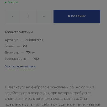
Много
-
+
В КОРЗИНУ
Характеристики
Артикул
—
7100100979
Бренд
—
3М
Диаметр
—
75 мм
Зернистость
—
P60
Все характеристики
Шлифкруги на фибровом основании 3M Roloc 787С
задействуют в операциях, при которых требуется
снятие значительного количества металла. Они
идеально проявляют себя при удалении таких изъянов