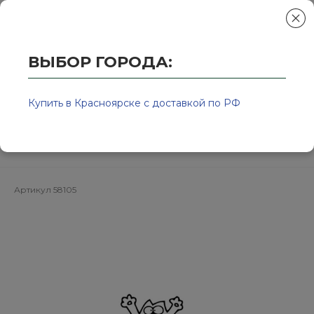
ВЫБОР ГОРОДА:
Главная
/
Колор-Авто - магазин лакокрасочной продукции и ра
SUNMIGNT Шлифовальный круг
Купить в Красноярске с доставкой по РФ
В312TV 125мм на
липучке,8отв,золотистый,Р60
Артикул
58105