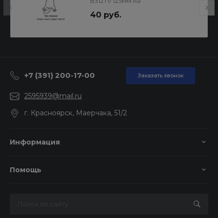
В312TV 125мм на
липучке,8отв,золотистый,Р60
40 руб.
+7 (391) 200-17-00
Заказать звонок
2595939@mail.ru
г. Красноярск, Маерчака, 51/2
Информация
Помощь