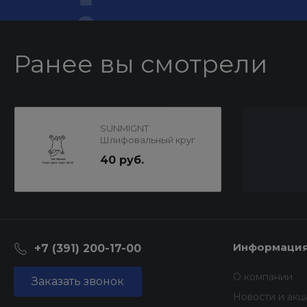
Ранее вы смотрели
SUNMIGNT
Шлифовальный круг
В312TV 125мм на
40 руб.
липучке,8отв,золотис
тый,Р40
Информаци
+7 (391) 200-17-00
О компании
Заказать звонок
Новости и акц