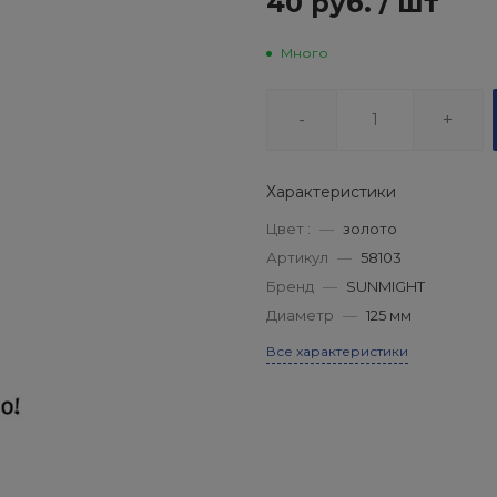
40 руб.
/
шт
Много
-
+
Характеристики
Цвет :
—
золото
Артикул
—
58103
Бренд
—
SUNMIGHT
Диаметр
—
125 мм
Все характеристики