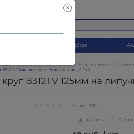
mail.ru
ы
Системы цветоподбора
Акц
сходных материалов для авторемонта
/
Каталог товаров
/
Абразив
В312TV 125мм на липучке,8отв,золотистый,Р40
уг В312TV 125мм на липучк
Артикул
58103
СРАВНИТЬ
ОТЛ