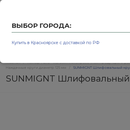
Купить в Красноярске с доставкой по РФ
2595939@
ВЫБОР ГОРОДА:
Купить в Красноярске с доставкой по РФ
Каталог товаров
Бренд
Главная
/
Колор-Авто - магазин лакокрасочной продукции и ра
Наждачные круги диаметр 125 мм
/
SUNMIGNT Шлифовальный круг 
SUNMIGNT Шлифовальный кр