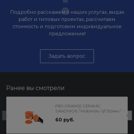
Подробно расскажем о наших услугах, видах
работ и типовых проектах, рассчитаем
стоимость и подготовим индивидуальное
предложение!
Задать вопрос
Ранее вы смотрели
P80 ORANGE CERAMIC
SANDWOX / MultiHole / Ø 150мм /
Круг шлифовальный на
60 руб.
бумажной основе