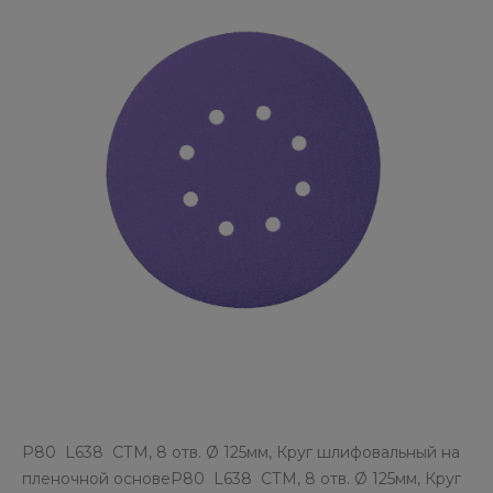
P80 L638 СТМ, 8 отв. Ø 125мм, Круг шлифовальный на
пленочной основеP80 L638 СТМ, 8 отв. Ø 125мм, Круг