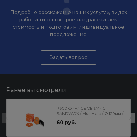
Подробно расскажем о наших услугах, видах
работ и типовых проектах, рассчитаем
стоимость и подготовим индивидуальное
предложение!
Задать вопрос
Ранее вы смотрели
P600 ORANGE CERAMIC
SANDWOX / MultiHole / Ø 150мм /
Круг шлифовальный на
60 руб.
бумажной основе