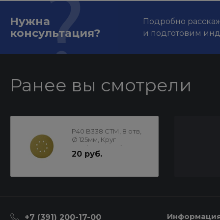
Нужна
Подробно расскаже
консультация?
и подготовим ин
Ранее вы смотрели
P40 B338 СТМ, 8 отв,
Ø 125мм, Круг
шлифовальный на
20 руб.
бумажной основе
Информаци
+7 (391) 200-17-00