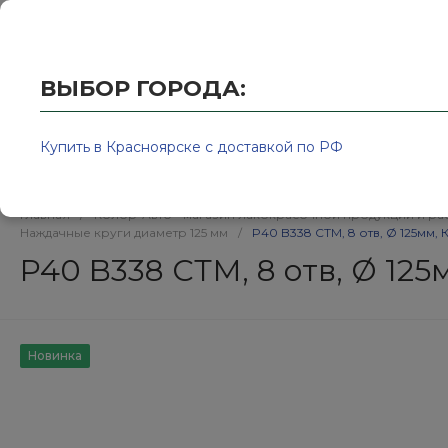
Купить в Красноярске с доставкой по РФ
2595939@
ВЫБОР ГОРОДА:
Купить в Красноярске с доставкой по РФ
Каталог товаров
Бренд
Главная
/
Колор-Авто - магазин лакокрасочной продукции и ра
Наждачные круги диаметр 125 мм
/
P40 B338 СТМ, 8 отв, Ø 125мм
P40 B338 СТМ, 8 отв, Ø 1
Новинка