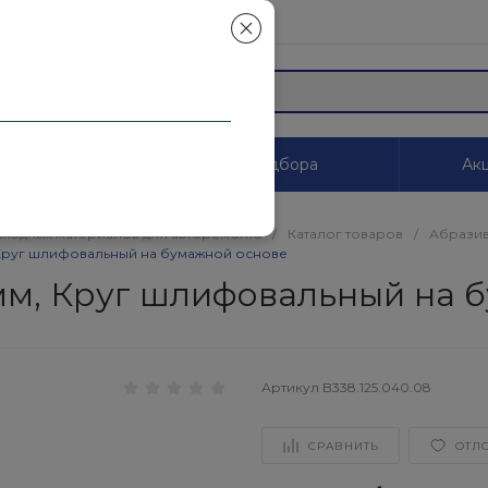
mail.ru
ы
Системы цветоподбора
Акц
сходных материалов для авторемонта
/
Каталог товаров
/
Абразив
, Круг шлифовальный на бумажной основе
25мм, Круг шлифовальный на
Артикул
B338.125.040.08
СРАВНИТЬ
ОТЛ