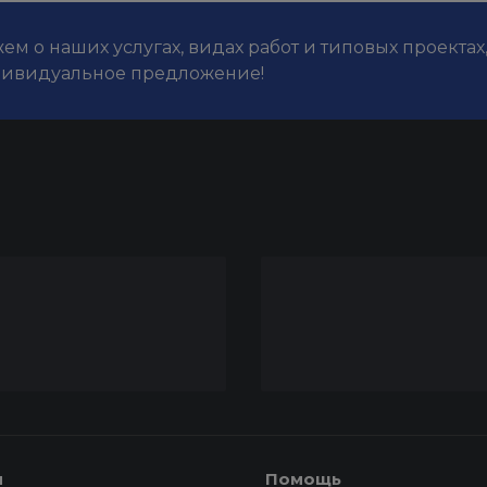
м о наших услугах, видах работ и типовых проектах
дивидуальное предложение!
я
Помощь