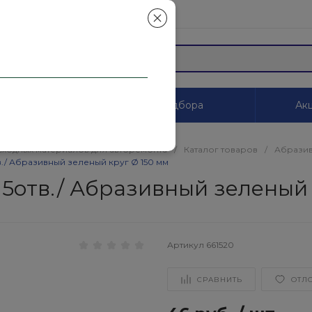
mail.ru
ы
Системы цветоподбора
Акц
сходных материалов для авторемонта
/
Каталог товаров
/
Абразив
в./ Абразивный зеленый круг Ø 150 мм
15отв./ Абразивный зеленый 
Артикул
661520
СРАВНИТЬ
ОТЛ