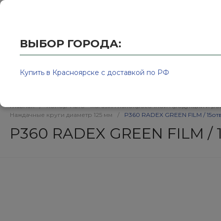
Купить в Красноярске с доставкой по РФ
2595939@
ВЫБОР ГОРОДА:
Купить в Красноярске с доставкой по РФ
Каталог товаров
Бренд
Главная
/
Колор-Авто - магазин лакокрасочной продукции и ра
Наждачные круги диаметр 125 мм
/
P360 RADEX GREEN FILM / 15от
P360 RADEX GREEN FILM / 