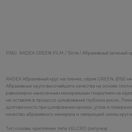
P360 RADEX GREEN FILM / 15отв./ Абразивный зеленый кр
RADEX Абразивный круг на пленке, серия GREEN, Ø150 м
Абразивные круги высочайшего качества на основе плот
равномерно нанесенным минеральным покрытием на идеал
не оставляя в процессе шлифования глубоких рисок. Пле
долговечность при шлифовании кромок, углов и поверхно
качество абразивного минерала и связующей смолы круг
Тип основы: крепление типа VELCRO (липучка)