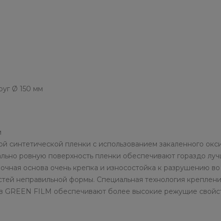
уг Ø 150 мм
м
ной синтетической пленки с использованием закаленного о
ьно ровную поверхность пленки обеспечивают гораздо луч
ночная основа очень крепка и износостойка к разрушению 
стей неправильной формы. Специальная технология креплен
ов GREEN FILM обеспечивают более высокие режущие свойст