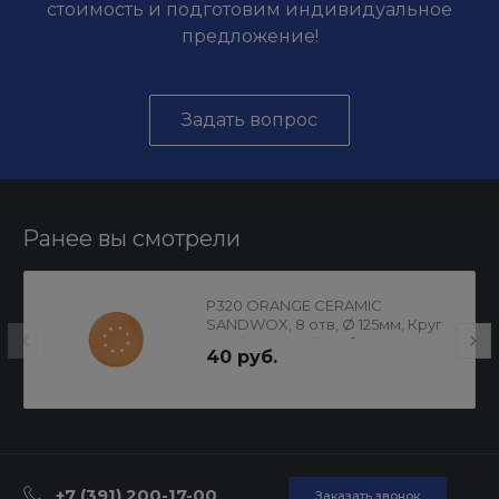
стоимость и подготовим индивидуальное
предложение!
Задать вопрос
Ранее вы смотрели
P320 ORANGE CERAMIC
SANDWOX, 8 отв, Ø 125мм, Круг
шлифовальный на бумажной
40 руб.
основе
+7 (391) 200-17-00
Заказать звонок