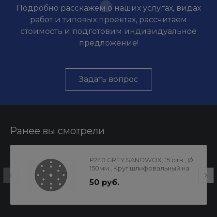
Подробно расскажем о наших услугах, видах
работ и типовых проектах, рассчитаем
стоимость и подготовим индивидуальное
предложение!
Задать вопрос
Ранее вы смотрели
P240 GREY SANDWOX, 15 отв., Ø
150мм., Круг шлифовальный на
пленочной основе,
50 руб.
циркониевый корунд