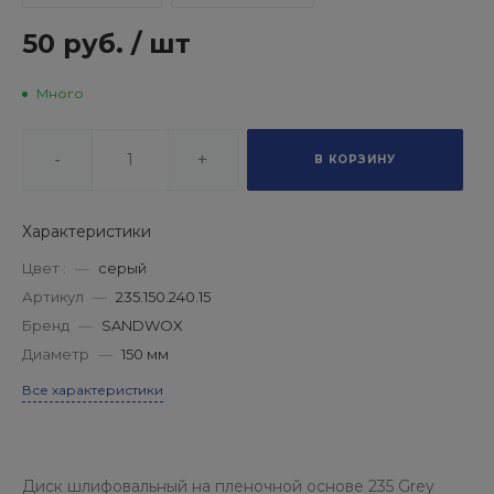
50 руб.
/
шт
Много
-
+
В КОРЗИНУ
Характеристики
Цвет :
—
серый
Артикул
—
235.150.240.15
Бренд
—
SANDWOX
Диаметр
—
150 мм
Все характеристики
Диск шлифовальный на пленочной основе 235 Grey