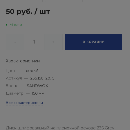
50 руб.
/
шт
Много
-
+
В КОРЗИНУ
Характеристики
Цвет :
—
серый
Артикул
—
235.150.120.15
Бренд
—
SANDWOX
Диаметр
—
150 мм
Все характеристики
Диск шлифовальный на пленочной основе 235 Grey