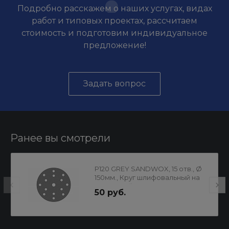
Подробно расскажем о наших услугах, видах
работ и типовых проектах, рассчитаем
стоимость и подготовим индивидуальное
предложение!
Задать вопрос
Ранее вы смотрели
P120 GREY SANDWOX, 15 отв., Ø
150мм., Круг шлифовальный на
пленочной основе,
50 руб.
циркониевый корунд