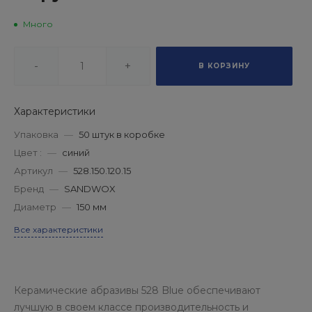
Много
-
+
В КОРЗИНУ
Характеристики
Упаковка
—
50 штук в коробке
Цвет :
—
синий
Артикул
—
528.150.120.15
Бренд
—
SANDWOX
Диаметр
—
150 мм
Все характеристики
Керамические абразивы 528 Blue обеспечивают
лучшую в своем классе производительность и