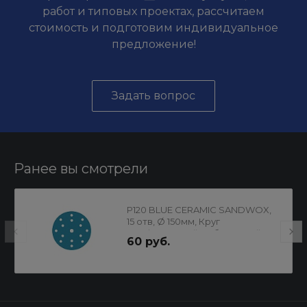
работ и типовых проектах, рассчитаем
стоимость и подготовим индивидуальное
предложение!
Задать вопрос
Ранее вы смотрели
P120 BLUE CERAMIC SANDWOX,
15 отв, Ø 150мм, Круг
шлифовальный на бумажной
60 руб.
основе