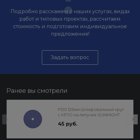
Подробно расскажем о наших услугах, видах
работ и типовых проектах, рассчитаем
стоимость и подготовим индивидуальное
предложение!
Задать вопрос
Ранее вы смотрели
P120 125мм Шлифовальный круг
с МПО на липучке SUNMIGHT
CERAMIC L712T 50шт 76408
45 руб.