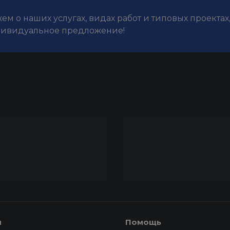
м о наших услугах, видах работ и типовых проектах
дивидуальное предложение!
я
Помощь