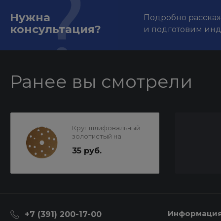
Нужна
Подробно расскаже
консультация?
и подготовим ин
Ранее вы смотрели
Круг шлифовальный
золотистый на
липучке 150мм P180
35 руб.
15отв.SUNMIGHT
Информаци
+7 (391) 200-17-00