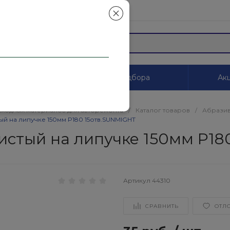
mail.ru
ы
Системы цветоподбора
Акц
сходных материалов для авторемонта
/
Каталог товаров
/
Абразив
й на липучке 150мм P180 15отв.SUNMIGHT
стый на липучке 150мм P18
Артикул
44310
СРАВНИТЬ
ОТЛ