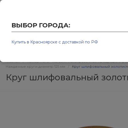
Купить в Красноярске с доставкой по РФ
2595939@
ВЫБОР ГОРОДА:
Купить в Красноярске с доставкой по РФ
Каталог товаров
Бренд
Главная
/
Колор-Авто - магазин лакокрасочной продукции и ра
Наждачные круги диаметр 125 мм
/
Круг шлифовальный золотисты
Круг шлифовальный золоти