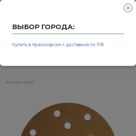
ВЫБОР ГОРОДА:
Главная
/
Колор-Авто - магазин лакокрасочной продукции и ра
Круг шлифовальный золотистый
Купить в Красноярске с доставкой по РФ
на липучке 150мм P100
15отв.SUNMIGHT
Артикул
44307