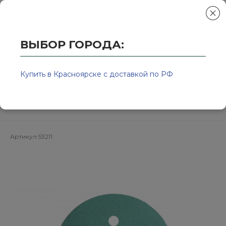
ВЫБОР ГОРОДА:
Главная
/
Колор-Авто - магазин лакокрасочной продукции и ра
Круг шлифовальный зелёный на
Купить в Красноярске с доставкой по РФ
липучке 125мм P220
8отв.SUNMIGHT
Артикул
53211