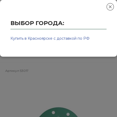
ВЫБОР ГОРОДА:
Главная
/
Колор-Авто - магазин лакокрасочной продукции и ра
Круг шлифовальный зеленый на
Купить в Красноярске с доставкой по РФ
липучке 150мм P500
15отв.SUNMIGHT
Артикул
53017