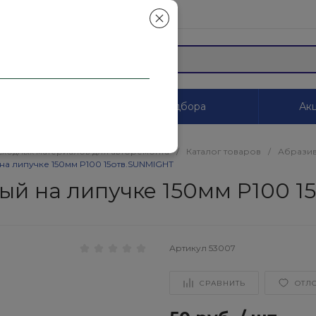
mail.ru
ы
Системы цветоподбора
Акц
сходных материалов для авторемонта
/
Каталог товаров
/
Абразив
а липучке 150мм P100 15отв.SUNMIGHT
й на липучке 150мм P100 1
Артикул
53007
СРАВНИТЬ
ОТЛ