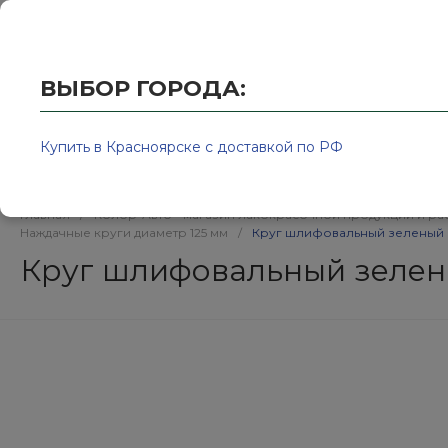
Купить в Красноярске с доставкой по РФ
2595939@
ВЫБОР ГОРОДА:
Купить в Красноярске с доставкой по РФ
Каталог товаров
Бренд
Главная
/
Колор-Авто - магазин лакокрасочной продукции и ра
Наждачные круги диаметр 125 мм
/
Круг шлифовальный зеленый н
Круг шлифовальный зелены