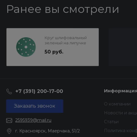
Ранее вы смотрели
Круг шлифовальный
зеленый на липучке
150мм P100
50 руб.
15отв.SUNMIGHT
Информаци
+7 (391) 200-17-00
О компании
Заказать звонок
Новости и акц
2595939@mail.ru
Статьи
Политика кон
г. Красноярск, Маерчака, 51/2