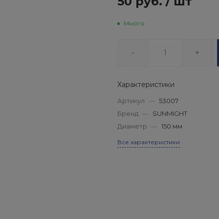
50 руб.
/
шт
Много
-
+
Характеристики
Артикул
—
53007
Бренд
—
SUNMIGHT
Диаметр
—
150 мм
Все характеристики