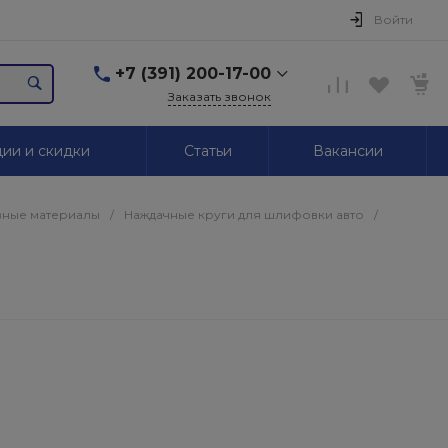
Войти
+7 (391) 200-17-00
Заказать звонок
+7 (391) 200-17-00
ии и скидки
Статьи
Вакансии
г. Красноярск,
Маерчака, 51/2
Пн-Пт: 09.00-18.00 Сб,
Вс. Выходной
ные материалы
/
Наждачные круги для шлифовки авто
/
2595939@mail.ru
+7 (391) 246-05-01
г. Красноярск,
Красномосковская, 76
Пн-Сб: 09.00-19.00 Вс.
Выходной
+7 (319) 218-03-30
г. Красноярск,
Калинина, 64
Пн-Сб: 09.00-18.00 Вс.