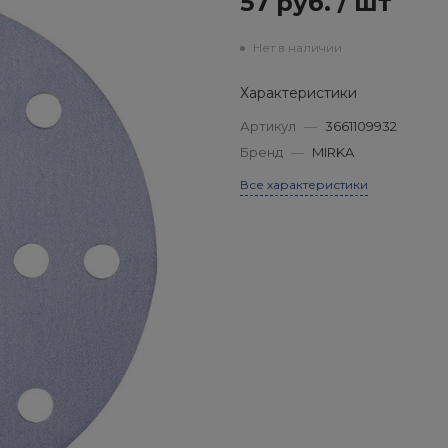
57 руб.
/
шт
Нет в наличии
Характеристики
Артикул
—
3661109932
Бренд
—
MIRKA
Все характеристики