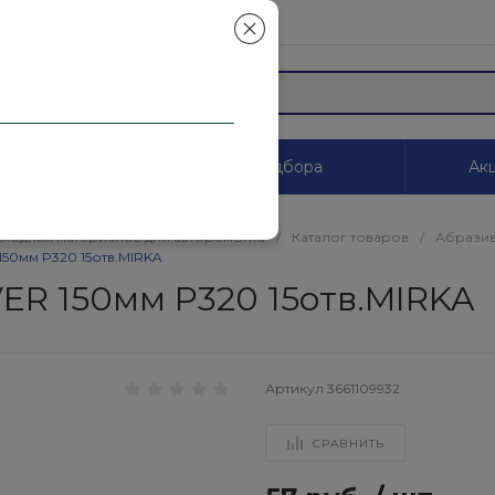
mail.ru
ы
Системы цветоподбора
Акц
сходных материалов для авторемонта
/
Каталог товаров
/
Абразив
50мм P320 15отв.MIRKA
ER 150мм P320 15отв.MIRKA
Артикул
3661109932
СРАВНИТЬ