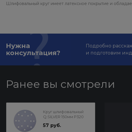
Шлифовальный круг имеет латексное покрытие и обладае
Нужна
Подробно расскаже
консультация?
и подготовим ин
Ранее вы смотрели
Круг шлифовальный
Q.SILVER 150мм P320
15отв.MIRKA
57 руб.