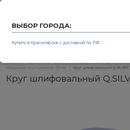
Купить в Красноярске с доставкой по РФ
2595939@
ВЫБОР ГОРОДА:
Купить в Красноярске с доставкой по РФ
Каталог товаров
Бренд
Главная
/
Колор-Авто - магазин лакокрасочной продукции и ра
Наждачные круги диаметр 125 мм
/
Круг шлифовальный Q.SILVER 1
Круг шлифовальный Q.SILV