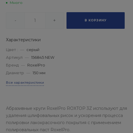
Много
-
+
В КОРЗИНУ
Характеристики
Цвет :
—
серый
Артикул
—
156845 NEW
Бренд
—
RoxelPro
Диаметр
—
150 мм
Все характеристики
Абразивные круги RoxelPro ROXTOP 3Z используют для
удаления шлифовальных рисок и ускорения процесса
полировки лакокрасочного покрытия с применением
полировальных паст RoxelPro.