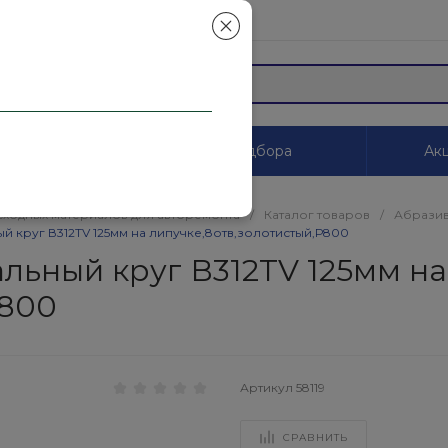
mail.ru
ы
Системы цветоподбора
Акц
сходных материалов для авторемонта
/
Каталог товаров
/
Абразив
 круг В312TV 125мм на липучке,8отв,золотистый,Р800
льный круг В312TV 125мм на
Р800
Артикул
58119
СРАВНИТЬ