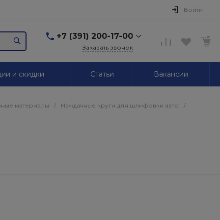
Войти
+7 (391) 200-17-00
Заказать звонок
+7 (391) 200-17-00
ии и скидки
Статьи
Вакансии
г. Красноярск,
Маерчака, 51/2
Пн-Пт: 09.00-18.00 Сб,
Вс. Выходной
ные материалы
/
Наждачные круги для шлифовки авто
/
2595939@mail.ru
+7 (391) 246-05-01
г. Красноярск,
Красномосковская, 76
Пн-Сб: 09.00-19.00 Вс.
Выходной
+7 (319) 218-03-30
г. Красноярск,
Калинина, 64
Пн-Сб: 09.00-18.00 Вс.