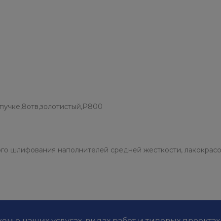
пучке,8отв,золотистый,Р800
го шлифования наполнителей средней жесткости, лакокрас
м о наших услугах, видах работ и типовых проектах