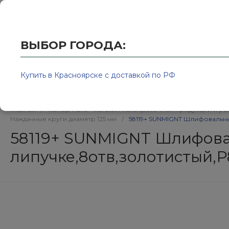
Купить в Красноярске с доставкой по РФ
2595939@
ВЫБОР ГОРОДА:
Купить в Красноярске с доставкой по РФ
Каталог товаров
Бренд
Главная
/
Колор-Авто - магазин лакокрасочной продукции и ра
Наждачные круги диаметр 125 мм
/
58119+ SUNMIGNT Шлифовальный
58119+ SUNMIGNT Шлифова
липучке,8отв,золотистый,