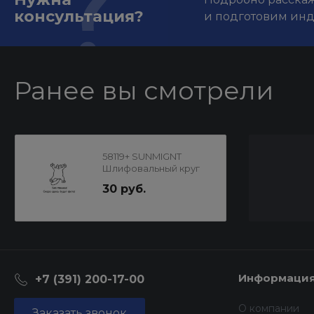
консультация?
и подготовим ин
Ранее вы смотрели
58119+ SUNMIGNT
Шлифовальный круг
В312TV 125мм на
30 руб.
липучке,8отв,золотис
тый,Р800
Информаци
+7 (391) 200-17-00
О компании
Заказать звонок