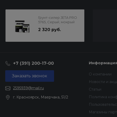
Грунт-силер JETA PRO
5765, Серый, мокрый
по-мокрому 4:1 с
2 320 руб.
отвердителем
Информаци
+7 (391) 200-17-00
О компании
Заказать звонок
Новости и акц
2595939@mail.ru
Статьи
Политика кон
г. Красноярск, Маерчака, 51/2
Пользователь
Магазины пар