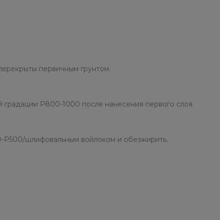
перекрыты первичным грунтом.
й градации P800-1000 после нанесения первого слоя
00-Р500/шлифовальным войлоком и обезжирить.