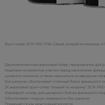
Грунт-силер JETA PRO 5765, Серый, мокрый по-мокрому 4:
Двухкомпонентный акриловый силер, предназначен для ра
подложки на ремонтом участке перед нанесением финиш
кузовного элемента, а также наноситься на заводские к
без шагрени, обеспечивает отличный блеск финишного п
2К акриловый грунт-силер "мокрый по мокрому" JETA PRO 
Формирует основу для шикарного блеска финишного пок
Обеспечивает гладкую поверхность без шагрени
Применяется как межслойный изолятор