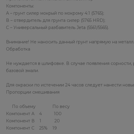
Компоненты:
А – грунт силер мокрый по мокрому 4:1 (5765);
В – отвердитель для грунта силер (5765 HRD);
С – Универсальный разбавитель Jeta (5561/5565).
Внимание! Не наносить данный грунт напрямую на метал
Обработка
Не нуждается в шлифовке. В случае появления сорности
базовой эмали.
Для окраски по истечении 24 часов следует нанести нов
Пропорции смешивания
По объему По весу
Компонент А 4 100
Компонент В 1 20
Компонент С 25% 19