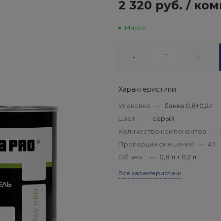
2 320 руб.
/
ком
Много
-
+
Характеристики
Упаковка
—
банка 0,8+0,2л
Цвет :
—
серый
Количество компонентов
—
Пропорции смешения
—
4:1
Объем :
—
0,8 л + 0,2 л
Все характеристики