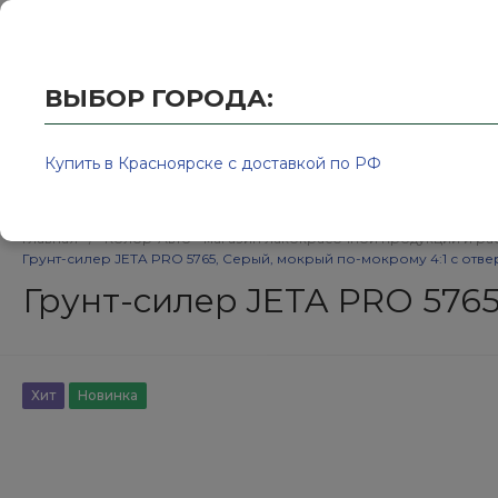
Купить в Красноярске с доставкой по РФ
2595939@
ВЫБОР ГОРОДА:
Купить в Красноярске с доставкой по РФ
Каталог товаров
Бренд
Главная
/
Колор-Авто - магазин лакокрасочной продукции и ра
Грунт-силер JETA PRO 5765, Серый, мокрый по-мокрому 4:1 с отв
Грунт-силер JETA PRO 5765
Хит
Новинка