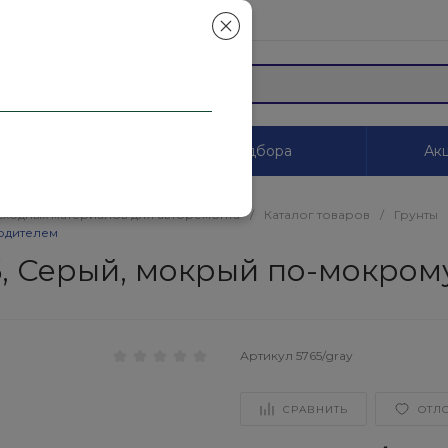
mail.ru
ы
Системы цветоподбора
Акц
сходных материалов для авторемонта
/
Каталог товаров
/
Грунты
ердителем
, Серый, мокрый по-мокрому
Артикул
5765/gray
СРАВНИТЬ
ОТЛ