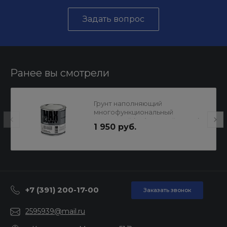
Задать вопрос
Ранее вы смотрели
Грунт наполняющий
многофункциональный
акриловый (6+1) Чёрный 3,75 л (
1 950 руб.
6кг ), MAX Paint
+7 (391) 200-17-00
Заказать звонок
2595939@mail.ru