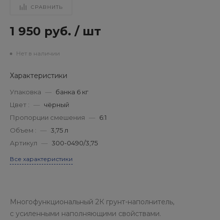
СРАВНИТЬ
1 950 руб.
/
шт
Нет в наличии
Характеристики
Упаковка
—
банка 6 кг
Цвет :
—
чёрный
Пропорции смешения
—
6:1
Объем :
—
3,75 л
Артикул
—
300-0490/3,75
Все характеристики
Многофункциональный 2К грунт-наполнитель,
с усиленными наполняющими свойствами.