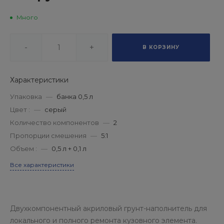
Много
-
+
В КОРЗИНУ
Характеристики
Упаковка
—
банка 0,5 л
Цвет :
—
серый
Количество компонентов
—
2
Пропорции смешения
—
5:1
Объем :
—
0,5 л + 0,1 л
Все характеристики
Двухкомпонентный акриловый грунт-наполнитель для
локального и полного ремонта кузовного элемента.