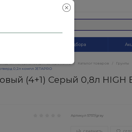
mail.ru
ы
Системы цветоподбора
Акц
сходных материалов для авторемонта
/
Каталог товаров
/
Грунты
отверд 0,2л компл JETAPRO
вый (4+1) Серый 0,8л HIGH 
Артикул
5757/gray
СРАВНИТЬ
ОТЛ