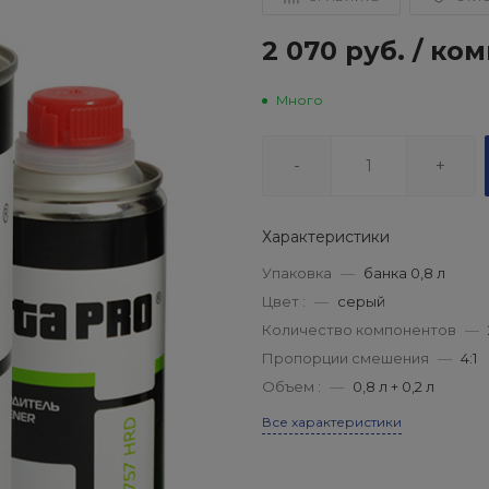
2 070 руб.
/
ком
Много
-
+
Характеристики
Упаковка
—
банка 0,8 л
Цвет :
—
серый
Количество компонентов
—
Пропорции смешения
—
4:1
Объем :
—
0,8 л + 0,2 л
Все характеристики