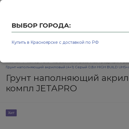
Купить в Красноярске с доставкой по РФ
2595939@
ВЫБОР ГОРОДА:
Купить в Красноярске с доставкой по РФ
Каталог товаров
Бренд
Главная
/
Колор-Авто - магазин лакокрасочной продукции и ра
Грунт наполняющий акриловый (4+1) Серый 0,8л HIGH BUILD UHS+
Грунт наполняющий акрило
компл JETAPRO
Хит