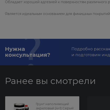
Обладает хорошей адгезией к поверхностям различного р
Является идеальным основанием для финишных покрытий
Нужна
Подробно расскаже
консультация?
и подготовим ин
Ранее вы смотрели
Грунт наполняющий
акриловый (4+1) Серый