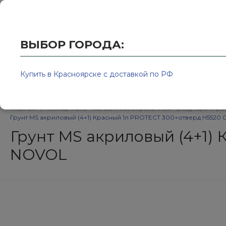
Купить в Красноярске с доставкой по РФ
2595939@
ВЫБОР ГОРОДА:
Купить в Красноярске с доставкой по РФ
Каталог товаров
Бренд
Главная
/
Колор-Авто - магазин лакокрасочной продукции и ра
Грунт MS акриловый (4+1) Красный 1л PROTECT 300+отверд Н5520 
Грунт MS акриловый (4+1)
NOVOL