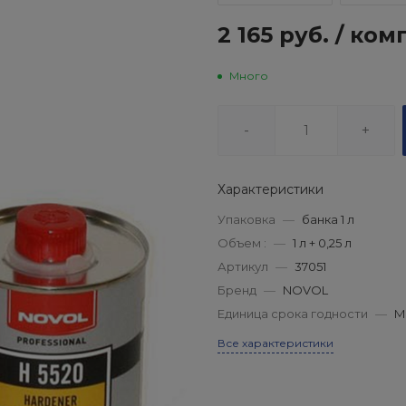
2 165 руб.
/
ком
Много
-
+
Характеристики
Упаковка
—
банка 1 л
Объем :
—
1 л + 0,25 л
Артикул
—
37051
Бренд
—
NOVOL
Единица срока годности
—
М
Все характеристики