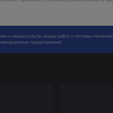
 заполняет царапины и углубления средней величины, остав
м о наших услугах, видах работ и типовых проектах
дивидуальное предложение!