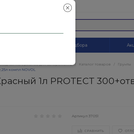
mail.ru
ы
Системы цветоподбора
Акц
сходных материалов для авторемонта
/
Каталог товаров
/
Грунты
0,25л компл NOVOL
 Красный 1л PROTECT 300+от
Артикул
37051
СРАВНИТЬ
ОТЛ