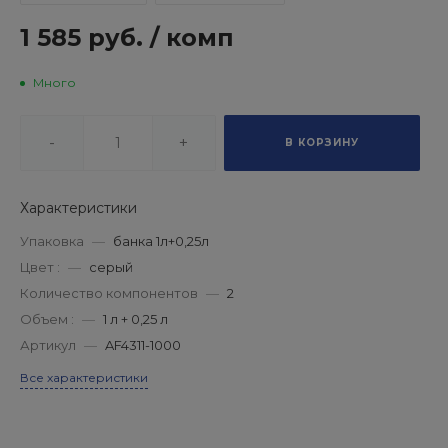
1 585 руб.
/
комп
Много
-
+
В КОРЗИНУ
Характеристики
Упаковка
—
банка 1л+0,25л
Цвет :
—
серый
Количество компонентов
—
2
Объем :
—
1 л + 0,25 л
Артикул
—
AF4311-1000
Все характеристики