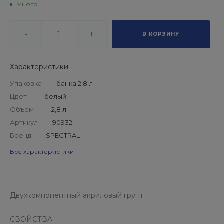
Много
-
+
В КОРЗИНУ
Характеристики
Упаковка
—
банка 2,8 л
Цвет :
—
белый
Объем :
—
2,8 л
Артикул
—
90932
Бренд
—
SPECTRAL
Все характеристики
Двухкомпонентный акриловый грунт
СВОЙСТВА